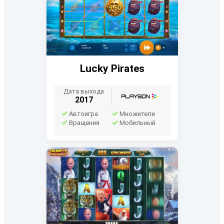
Lucky Pirates
Дата выхода
2017
Автоигра
Множители
Вращения
Мобильный