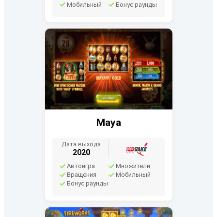
Мобильный
Бонус раунды
Maya
Дата выхода
2020
Автоигра
Множители
Вращения
Мобильный
Бонус раунды