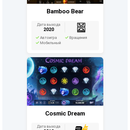
Bamboo Bear
Дата выхода
2020
Автоигра
Вращения
Мобильный
Cosmic Dream
Дата выхода