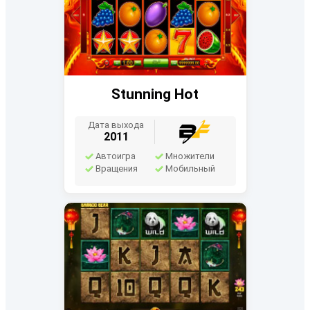
Stunning Hot
Дата выхода
2011
Автоигра
Множители
Вращения
Мобильный