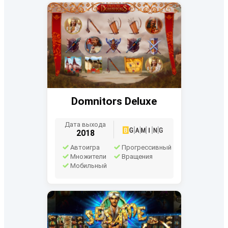
Domnitors Deluxe
Дата выхода
2018
Автоигра
Прогрессивный
Множители
Вращения
Мобильный