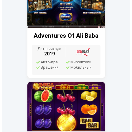
Adventures Of Ali Baba
Дата выхода
2019
Автоигра
Множители
Вращения
Мобильный