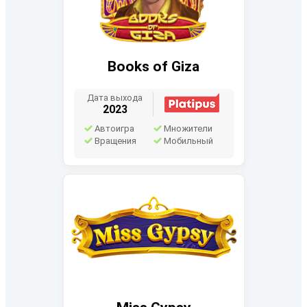
Books of Giza
Дата выхода
2023
Автоигра
Множители
Вращения
Мобильный