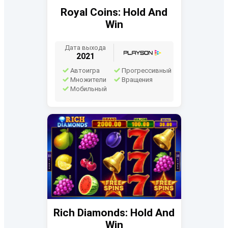
Royal Coins: Hold And
Win
Дата выхода
2021
Автоигра
Прогрессивный
Множители
Вращения
Мобильный
Rich Diamonds: Hold And
Win