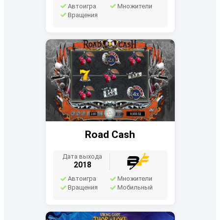
Автоигра
Множители
Вращения
Road Cash
Дата выхода
2018
Автоигра
Множители
Вращения
Мобильный