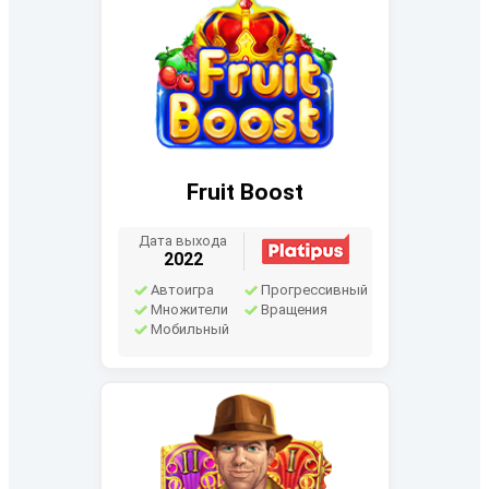
Fruit Boost
Дата выхода
2022
Автоигра
Прогрессивный
Множители
Вращения
Мобильный