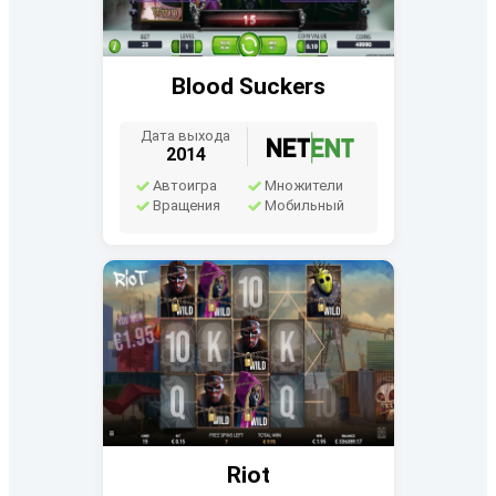
Blood Suckers
Дата выхода
2014
Автоигра
Множители
Вращения
Мобильный
Riot