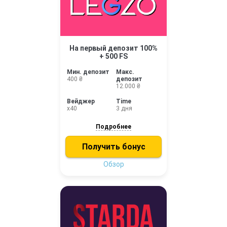
На первый депозит 100%
+ 500 FS
Мин. депозит
Макс.
400 ₴
депозит
12.000 ₴
Вейджер
Time
х40
3 дня
Подробнее
Получить бонус
Обзор