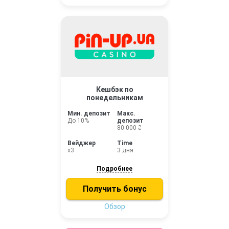
Кешбэк по
понедельникам
Мин. депозит
Макс.
До 10%
депозит
80.000 ₴
Вейджер
Time
х3
3 дня
Подробнее
Получить бонус
Обзор