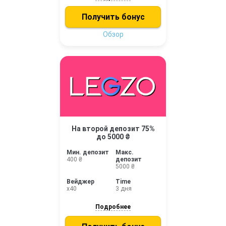
Получить бонус
Обзор
На второй депозит 75%
до 5000 ₴
Мин. депозит
Макс.
400 ₴
депозит
5000 ₴
Вейджер
Time
х40
3 дня
Подробнее