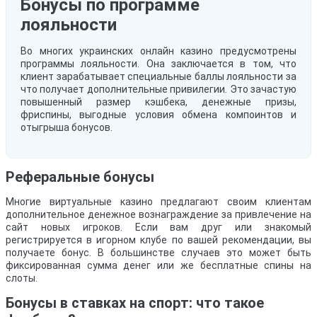
Бонусы по программе
лояльности
Во многих украинских онлайн казино предусмотрены
программы лояльности. Она заключается в том, что
клиент зарабатывает специальные баллы лояльности за
что получает дополнительные привилегии. Это зачастую
повышенный размер кэшбека, денежные призы,
фриспины, выгодные условия обмена компоинтов и
отыгрыша бонусов.
Реферальные бонусы
Многие виртуальные казино предлагают своим клиентам
дополнительное денежное вознаграждение за привлечение на
сайт новых игроков. Если вам друг или знакомый
регистрируется в игорном клубе по вашей рекомендации, вы
получаете бонус. В большинстве случаев это может быть
фиксированная сумма денег или же бесплатные спины на
слоты.
Бонусы в ставках на спорт: что такое