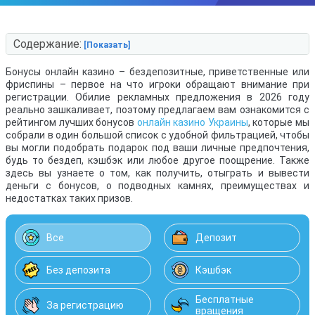
Содержание:
[Показать]
Бонусы онлайн казино – бездепозитные, приветственные или
фриспины – первое на что игроки обращают внимание при
регистрации. Обилие рекламных предложения в 2026 году
реально зашкаливает, поэтому предлагаем вам ознакомится с
рейтингом лучших бонусов
онлайн казино Украины
, которые мы
собрали в один большой список с удобной фильтрацией, чтобы
вы могли подобрать подарок под ваши личные предпочтения,
будь то бездеп, кэшбэк или любое другое поощрение. Также
здесь вы узнаете о том, как получить, отыграть и вывести
деньги с бонусов, о подводных камнях, преимуществах и
недостатках таких призов.
Все
Депозит
Без депозита
Кэшбэк
Бесплатные
За регистрацию
вращения