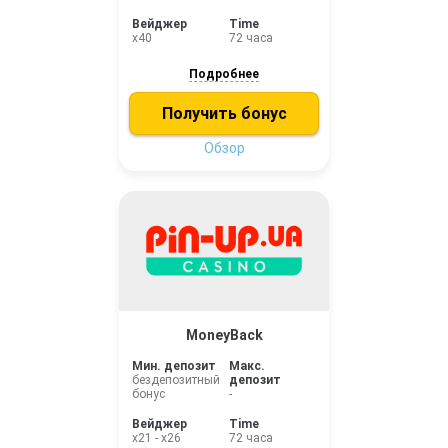
Вейджер
Time
x40
72 часа
Подробнее
Получить бонус
Обзор
MoneyBack
Мин. депозит
Макс.
бездепозитный
депозит
бонус
-
Вейджер
Time
x21 - x26
72 часа