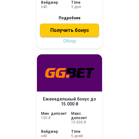
Вейджер
Time
x40
3 дня
Подробнее
Получить бонус
Обзор
Еженедельный бонус до
15.000 ₴
Мин. депозит
Макс.
150 ₴
депозит
15.000 ₴
Вейджер
Time
x40
5 дней