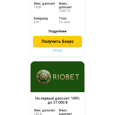
Мин. депозит
Макс.
100₴
депозит
1000 FS
Вейджер
Time
х30
72 часа
Подробнее
Получить бонус
Обзор
На первый депозит 100%
до 37.000 ₴
Мин. депозит
Макс.
185 ₴
депозит