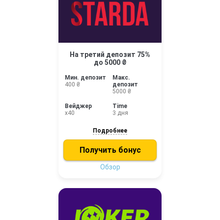
На третий депозит 75%
до 5000 ₴
Мин. депозит
Макс.
400 ₴
депозит
5000 ₴
Вейджер
Time
x40
3 дня
Подробнее
Получить бонус
Обзор