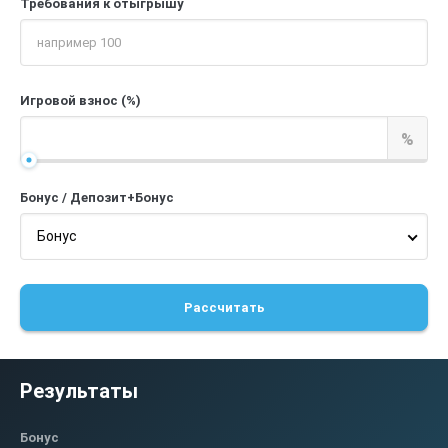
Требования к отыгрышу
Игровой взнос (%)
%
Бонус / Депозит+Бонус
Бонус
Рассчитать
Результаты
Бонус