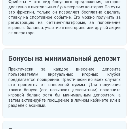
Фрибеты – это вид бонусного предложения, которое
доступно в виртуальных букмекерских конторах. По сути,
это фриспин, только он позволяет бесплатно сделать
ставку на спортивное событие. Его можно получить за
регистрацию на беттинг-платформе, за пополнение
игрового баланса, участие в викторине или другой акции
от оператора.
Бонусы на минимальный депозит
Практически за каждое внесение депозита
пользователям виртуальных игорных клубов
предлагается поощрение. Практически во всех случаях
это проценты от внесенной суммы. Для получения
такого бонуса (его называют депозитным) пополните
игровой баланс хотя бы минимальным депозитом, а
затем активируйте поощрение в личном кабинете или в
разделе с акциями.