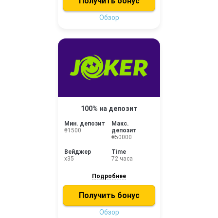
Получить бонус
Обзор
100% на депозит
Мин. депозит
Макс.
₴1500
депозит
₴50000
Вейджер
Time
x35
72 часа
Подробнее
Получить бонус
Обзор