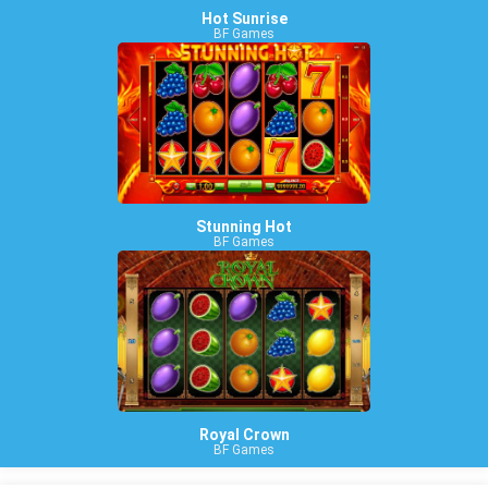
Hot Sunrise
BF Games
Stunning Hot
BF Games
Royal Crown
BF Games