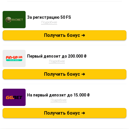
За регистрацию 50 FS
Подробнее
Получить бонус ➜
Первый депозит до 200.000 ₴
Подробнее
Получить бонус ➜
На первый депозит до 15.000 ₴
Подробнее
Получить бонус ➜