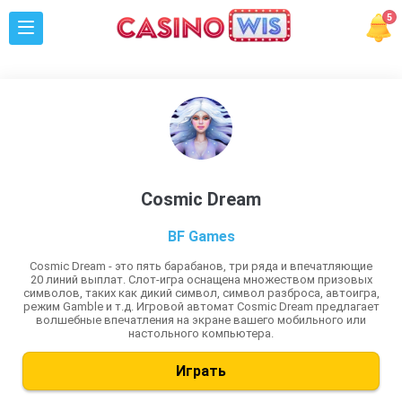
Cosmic Dream
BF Games
Cosmic Dream - это пять барабанов, три ряда и впечатляющие
20 линий выплат. Слот-игра оснащена множеством призовых
символов, таких как дикий символ, символ разброса, автоигра,
режим Gamble и т.д. Игровой автомат Cosmic Dream предлагает
волшебные впечатления на экране вашего мобильного или
настольного компьютера.
Играть