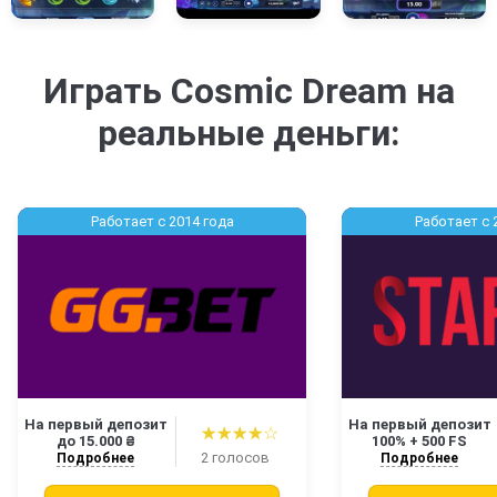
Играть Cosmic Dream на
реальные деньги:
Работает с 2014 года
Работает с 
На первый депозит
На первый депозит
☆
★
☆
★
☆
★
☆
★
☆
★
до 15.000 ₴
100% + 500 FS
2 голосов
Подробнее
Подробнее