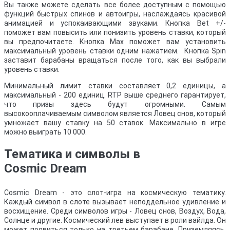
Вы также можете сделать все более доступным с помощью
функций быстрых спинов и автоигры, наслаждаясь красивой
анимацией и успокаивающими звуками. Кнопка Bet +/-
поможет вам повысить или понизить уровень ставки, который
вы предпочитаете. Кнопка Max поможет вам установить
максимальный уровень ставки одним нажатием. Кнопка Spin
заставит барабаны вращаться после того, как вы выбрали
уровень ставки.
Минимальный лимит ставки составляет 0,2 единицы, а
максимальный - 200 единиц. RTP выше среднего гарантирует,
что призы здесь будут огромными. Самым
высокооплачиваемым символом является Ловец снов, который
умножает вашу ставку на 50 ставок. Максимально в игре
можно выиграть 10 000.
Тематика и символы в
Cosmic Dream
Cosmic Dream - это слот-игра на космическую тематику.
Каждый символ в слоте вызывает неподдельное удивление и
восхищение. Среди символов игры - Ловец снов, Воздух, Вода,
Солнце и другие. Космический лев выступает в роли вайлда. Он
может появиться только на третьем барабане. Приземляясь,