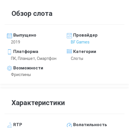
Обзор слота
Выпущено
Провайдер
2019
BF Games
Платформа
Категории
ПК, Планшет, Смартфон
Слоты
Возможности
Фриспины
Характеристики
RTP
Волатильность