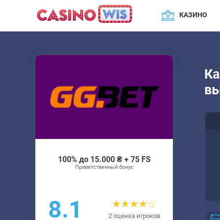
КАЗИНО
Ка
вы
100% до 15.000 ₴ + 75 FS
Приветственный бонус
8.1
☆
★
☆
★
☆
★
☆
★
☆
★
2
оценка игроков