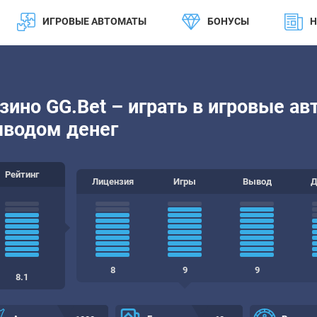
ИГРОВЫЕ АВТОМАТЫ
БОНУСЫ
Н
зино GG.Bet – играть в игровые а
водом денег
Рейтинг
Лицензия
Игры
Вывод
Д
8
9
9
8.1