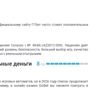
официальному сайту ГГБет часто ставят положительные
ензия Curacao ( № 8048/JAZ2012-009). Лицензия даёт
й уровень безопасности, большой выбор игр, качество
nus с реальным отыгрышем.
ьные деньги
8
/10
 игровых автоматов, но в 2026 году список продолжает
ример, в онлайн казино GGBet вы сможете поиграть в