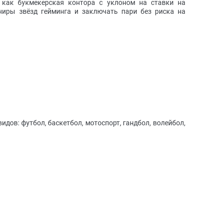
 как букмекерская контора с уклоном на ставки на
ниры звёзд гейминга и заключать пари без риска на
идов: футбол, баскетбол, мотоспорт, гандбол, волейбол,