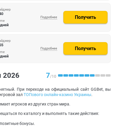
айджер
40
Получить
Подробнее
ime
 дней
айджер
55
Получить
Подробнее
ime
 дней
ы 2026
7
/10
онятный. При переходе на официальный сайт GGBet, вы
 игровой зал
ТОПового онлайн-казино Украины
.
мает игроков из других стран мира.
ещаться по каталогу и выполнять такие действия:
епозитные бонусы.