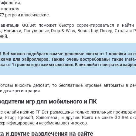
ифология.
гипетская.
77 ретро и классические.
навигации GG.Bet поможет быстро сориентироваться и найти
, Новинки, Популярные, Drop & Wins, Bonus buy, Покер, Столы и 
ний.
G Bet можно подобрать самые дешевые слоты от 1 копейки за с
вками для хайроллеров. Также очень востребованы такие Insta-g
вка от 1 гривны и до самых высоких. В них любят поиграть и хай
готовы вносить депозит, то бесплатные игровые автоматы в дем
и даже регистрации.
одители игр для мобильного и ПК
е онлайн казино ГГ Бет размещены только легальные производители 
a, Ezugi, Igrosoft, Spinomenal, и другие. Всего на сайте GG.Bet
сертифицирована и не обманывает игроков.
а и другие развлечения на сайте