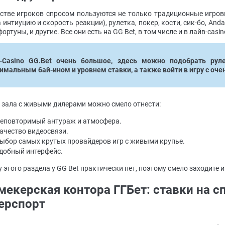
стве игроков спросом пользуются не только традиционные игровы
 интиуцию и скорость реакции), рулетка, покер, кости, сик-бо, Andar 
ортуны, и другие. Все они есть на GG Bet, в том числе и в лайв-casin
e-Casino GG.Bet очень большое, здесь можно подобрать рул
имальным бай-ином и уровнем ставки, а также войти в игру с оче
 зала с живыми дилерами можно смело отнести:
еповторимый антураж и атмосфера.
ачество видеосвязи.
ыбор самых крутых провайдеров игр с живыми крупье.
добный интерфейс.
 этого раздела у GG Bet практически нет, поэтому смело заходите 
мекерская контора ГГБет: ставки на с
ерспорт