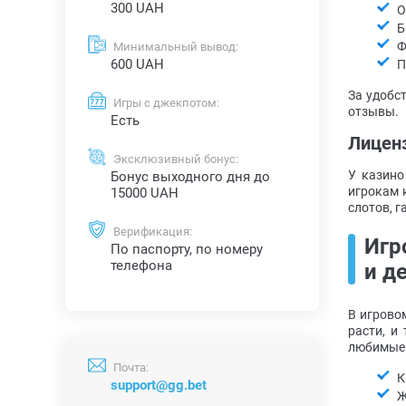
300 UAH
О
Б
Ф
Минимальный вывод:
600 UAH
П
За удобс
Игры с джекпотом:
отзывы.
Есть
Лицен
Эксклюзивный бонус:
У казино
Бонус выходного дня до
игрокам 
15000 UAH
слотов, 
Верификация:
Игр
По паспорту, по номеру
телефона
и д
В игрово
расти, и
любимые 
Почта:
К
support@gg.bet
Ж