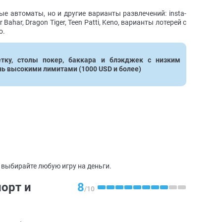
е автоматы, но и другие варианты развлечений: insta-
Bahar, Dragon Tiger, Teen Patti, Keno, варианты лотерей с
o.
етку, столы покер, баккара и блэкджек с низким
нь высокими лимитами (1000 USD и более)
и выбирайте любую игру на деньги.
порт и
8
/10