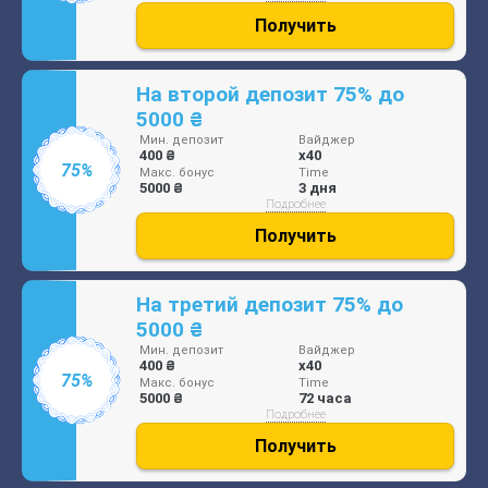
Получить
На второй депозит 75% до
5000 ₴
Мин. депозит
Вайджер
400 ₴
x40
75%
Макс. бонус
Time
5000 ₴
3 дня
Подробнее
Получить
На третий депозит 75% до
5000 ₴
Мин. депозит
Вайджер
400 ₴
x40
75%
Макс. бонус
Time
5000 ₴
72 часа
Подробнее
Получить