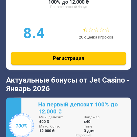
100% до 12.000 ₴
Приветственный бонус
8.4
☆
★
☆
★
☆
★
☆
★
☆
★
20
оценка игроков
Регистрация
Актуальные бонусы от Jet Casino -
Январь 2026
На первый депозит 100% до
12.000 ₴
Мин. депозит
Вайджер
400 ₴
x40
100%
Макс. бонус
Time
12.000 ₴
3 дня
Подробнее