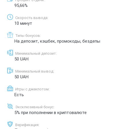
95,66%
Скорость вывода:
10 минут
Типы бонусов:
На депозит, кэшбек, промокоды, бездепы
Минимальный депозит:
50 UAH
Минимальный вывод:
50 UAH
Игры с джекпотом:
Есть
Эксклюзивный бонус:
5% при пополнении в криптовалюте
Верификация: