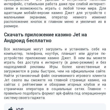
интерфейс, стабильная работа даже при слабой интернет-
связи и возможность играть с любой точки мира. Для
адаптации мобайл-версии казино Джет для устройств с
маленькими экранами, оператор немного изменил
расположение кнопок в главном меню и увеличил их в
размере.
Скачать приложение казино Jet на
Андроид бесплатно
Все желающие могут загрузить и установить себе на
компьютер, телефона, ноутбук, планшет или другое пк-
устройство приложение казино Джет. В нем вы можете
играть без доступа к интернету (в демо-режиме) и без
надоедливой рекламы. Игры более качественные и
загружаются в разы быстрее, чем на официальном сайте.
Найти установочный файл скачиваемого игрового клиента
Jet casino вы сможете на главной странице казино, на
сайтах с рейтингами и обзорами игорных клубов и на
страничках оператора в социальных сетях. Главное –
правильно подобрать формат apk-файла под операционную
систему своего гаджета.
iOS