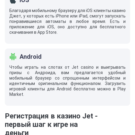
Благодаря мобильному браузеру для iOS клиенты казино
Джет, у которых есть iPhone или iPad, смогут запускать
понравившиеся автоматы в любое время. Есть и
приложение для iOS, оно доступно для бесплатного
скачивания в App Store.
Android
Чтобы играть на слотах от Jet casino и выигрывать
призы с Андроида, вам предлагается удобный
мобильный браузер со спрощенным интерфейсом и
идентичным оригинальном функционалом. Загрузить
игровой клиенты для Android бесплатно можно в Play
Market.
Регистрация в казино Jet -
первый шаг к игре на
деньги