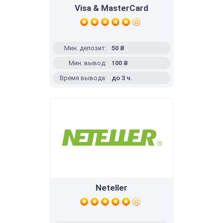
Visa & MasterCard
Мин. депозит:
50 ₴
Мин. вывод:
100 ₴
Время вывода:
до 3 ч.
Neteller