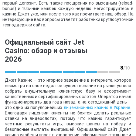
первый депозит. Есть также поощрения по выходным (reload-
bonus) и 10%-ный кэшбек каждую неделю. Регистрируйтесь в
казино Джет уже, или после того как прочитаете наш обзор. На
интересующие вас вопросы ответят работники круглосуточной
техподдержки сайта.
Официальный сайт Jet
Casino: обзор и отзывы
2026
8
/10
Джет Казино – это игорное заведение в интернете, которое
несмотря на свое недолгое существование на рынке успело
собрать внушительную клиентскую базу и ассортимент
качественных и сертифицированных слотов. Оператор начал
функционировать два года назад, а на сегодняшний день –
это одно из популярнейших
лицензионных казино в Украине
.
Благодаря лицензии клиенты не боятся делать реальные
ставки на видеослотах, потому что казино гарантирует
честные результаты игры, высокие шансы на победу и
безопасные выплаты выигрышей. Официальный сайт Джет
казино удобен и прост в управлении, оформление стильное и