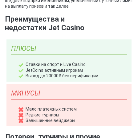
щедрые подарки именинникам, увеличенный суточный лимит
на выплату призов и так далее.
Преимущества и
недостатки Jet Casino
ПЛЮСЫ
Ставки на спорт и Live Casino
JetCoins активным игрокам
Вывод до 20000₴ без верификации
МИНУСЫ
Мало платежных систем
Редкие турниры
Завышенные вейджеры
Лотереи, турниры и прочие