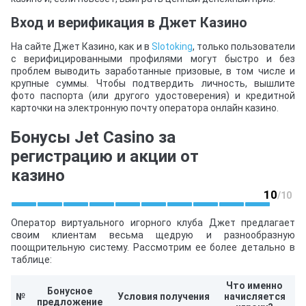
Вход и верификация в Джет Казино
На сайте Джет Казино, как и в
Slotoking
, только пользователи
с верифицированными профилями могут быстро и без
проблем выводить заработанные призовые, в том числе и
крупные суммы. Чтобы подтвердить личность, вышлите
фото паспорта (или другого удостоверения) и кредитной
карточки на электронную почту оператора онлайн казино.
Бонусы Jet Casino за
регистрацию и акции от
казино
10
/10
Оператор виртуального игорного клуба Джет предлагает
своим клиентам весьма щедрую и разнообразную
поощрительную систему. Рассмотрим ее более детально в
таблице:
Что именно
Бонусное
№
Условия получения
начисляется
предложение