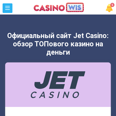
Официальный сайт Jet Casino:
обзор ТОПового казино на
деньги