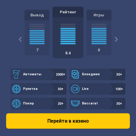
Рейтинг
Вывод
Игры
7
8
8.4
Автоматы
Блэкджек
2000+
30+
Рулетка
Live
30+
100+
Покер
Baccarat
20+
30+
Перейти в казино