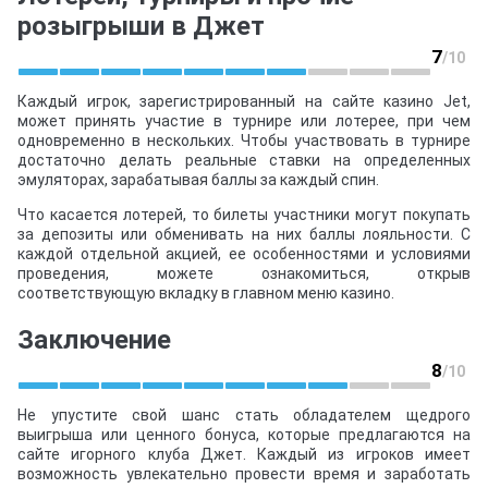
розыгрыши в Джет
7
/10
Каждый игрок, зарегистрированный на сайте казино Jet,
может принять участие в турнире или лотерее, при чем
одновременно в нескольких. Чтобы участвовать в турнире
достаточно делать реальные ставки на определенных
эмуляторах, зарабатывая баллы за каждый спин.
Что касается лотерей, то билеты участники могут покупать
за депозиты или обменивать на них баллы лояльности. С
каждой отдельной акцией, ее особенностями и условиями
проведения, можете ознакомиться, открыв
соответствующую вкладку в главном меню казино.
Заключение
8
/10
Не упустите свой шанс стать обладателем щедрого
выигрыша или ценного бонуса, которые предлагаются на
сайте игорного клуба Джет. Каждый из игроков имеет
возможность увлекательно провести время и заработать