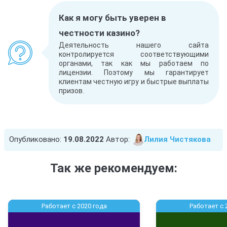
Как я могу быть уверен в
честности казино?
Деятельность нашего сайта
контролируется соответствующими
органами, так как мы работаем по
лицензии. Поэтому мы гарантирует
клиентам честную игру и быстрые выплаты
призов.
Опубликовано:
19.08.2022
Автор:
Лилия Чистякова
Так же рекомендуем:
Работает с 2020 года
Работает с 