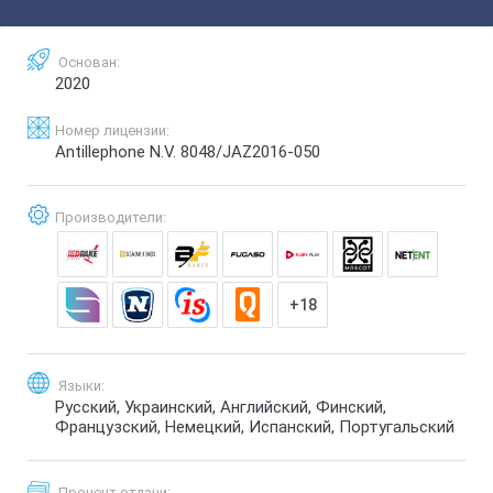
Основан:
2020
Номер лицензии:
Antillephone N.V. 8048/JAZ2016-050
Производители:
+18
Языки:
Русский, Украинский, Английский, Финский,
Французский, Немецкий, Испанский, Португальский
Процент отдачи: