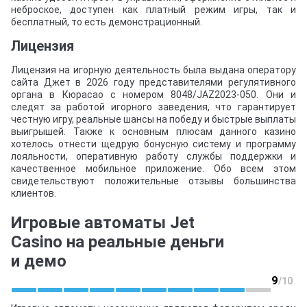
неброское, доступен как платный режим игры, так и
бесплатный, то есть демонстрационный.
Лицензия
Лицензия на игорную деятельность была выдана оператору
сайта Джет в 2026 году представителями регулятивного
органа в Кюрасао с номером 8048/JAZ2023-050. Они и
следят за работой игорного заведения, что гарантирует
честную игру, реальные шансы на победу и быстрые выплаты
выигрышей. Также к основным плюсам данного казино
хотелось отнести щедрую бонусную систему и программу
лояльности, оперативную работу службы поддержки и
качественное мобильное приложение. Обо всем этом
свидетельствуют положительные отзывы большинства
клиентов.
Игровые автоматы Jet
Casino на реальные деньги
и демо
9
/10