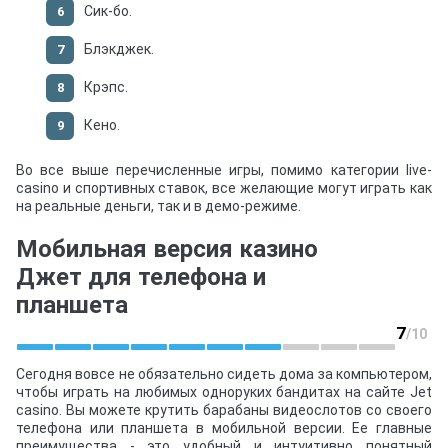
Сик-бо.
Блэкджек.
Крэпс.
Кено.
Во все выше перечисленные игры, помимо категории live-
casino и спортивных ставок, все желающие могут играть как
на реальные деньги, так и в демо-режиме.
Мобильная версия казино
Джет для телефона и
планшета
7
/10
Сегодня вовсе не обязательно сидеть дома за компьютером,
чтобы играть на любимых одноруких бандитах на сайте Jet
casino. Вы можете крутить барабаны видеослотов со своего
телефона или планшета в мобильной версии. Ее главные
преимущества - это удобный и интуитивно понятный