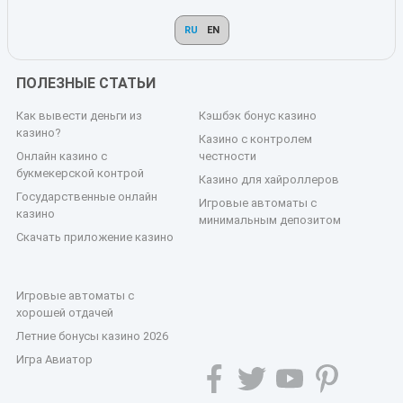
RU
EN
ПОЛЕЗНЫЕ СТАТЬИ
Как вывести деньги из
Кэшбэк бонус казино
казино?
Казино с контролем
Онлайн казино с
честности
букмекерской контрой
Казино для хайроллеров
Государственные онлайн
Игровые автоматы с
казино
минимальным депозитом
Скачать приложение казино
Игровые автоматы с
хорошей отдачей
Летние бонусы казино 2026
Игра Авиатор