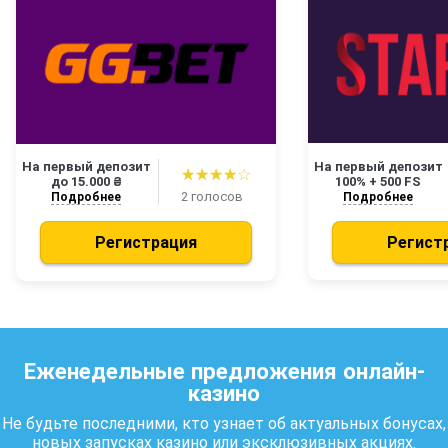
На первый депозит
На первый депозит
☆
★
☆
★
☆
★
☆
★
☆
★
до 15.000 ₴
100% + 500 FS
2 голосов
Подробнее
Подробнее
Регистрация
Регист
Еженедельные предложения онлайн-
казино
Не будьте последними, кто узнает об актуальных бонусах,
новых запусках казино или эксклюзивных акциях.