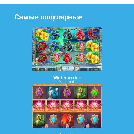
Самые популярные
ИГРАТЬ Б
Winterberries
Yggdrasil