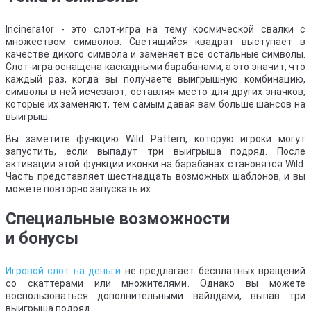
Incinerator - это слот-игра на тему космической свалки с
множеством символов. Светящийся квадрат выступает в
качестве дикого символа и заменяет все остальные символы.
Слот-игра оснащена каскадными барабанами, а это значит, что
каждый раз, когда вы получаете выигрышную комбинацию,
символы в ней исчезают, оставляя место для других значков,
которые их заменяют, тем самым давая вам больше шансов на
выигрыш.
Вы заметите функцию Wild Pattern, которую игроки могут
запустить, если выпадут три выигрыша подряд. После
активации этой функции иконки на барабанах становятся Wild.
Часть представляет шестнадцать возможных шаблонов, и вы
можете повторно запускать их.
Специальные возможности
и бонусы
Игровой слот на деньги
не предлагает бесплатных вращений
со скаттерами или множителями. Однако вы можете
воспользоваться дополнительными вайлдами, выпав три
выигрыша подряд.