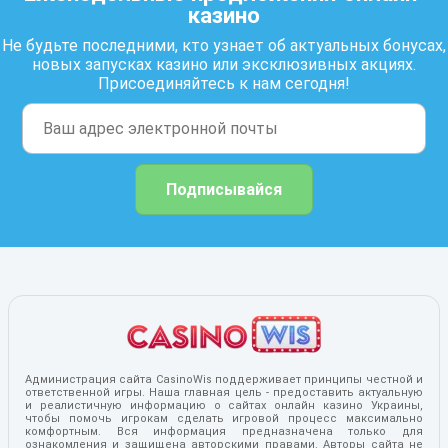
казино
Не будьте последними, кто узнает об актуальных бонусах,
новых запусках казино или эксклюзивных акциях.
Присоединяйтесь к нам сегодня!
Подписывайся
Администрация сайта CasinoWis поддерживает принципы честной и
ответственной игры. Наша главная цель - предоставить актуальную
и реалистичную информацию о сайтах онлайн казино Украины,
чтобы помочь игрокам сделать игровой процесс максимально
комфортным. Вся информация предназначена только для
ознакомления и защищена авторскими правами. Авторы сайта не