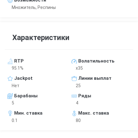
Возможности
Множитель, Респины
Характеристики
RTP
Волатильность
95.1%
x35
Jackpot
Линии выплат
Нет
25
Барабаны
Ряды
5
4
Мин. ставка
Макс. ставка
0.1
80