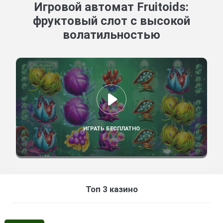
Игровой автомат Fruitoids:
фруктовый слот с высокой
волатильностью
Топ 3 казино