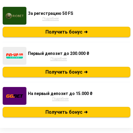
За регистрацию 50 FS
Подробнее
Получить бонус ➜
Первый депозит до 200.000 ₴
Подробнее
Получить бонус ➜
На первый депозит до 15.000 ₴
Подробнее
Получить бонус ➜