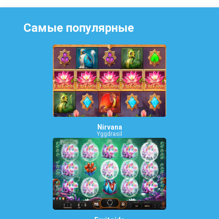
Самые популярные
ИГРАТЬ Б
Nirvana
Yggdrasil