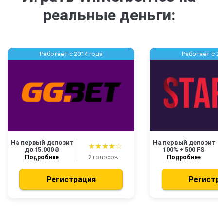
реальные деньги:
Работает с 2014 года
Работает с 
На первый депозит
На первый депозит
☆
★
☆
★
☆
★
☆
★
☆
★
до 15.000 ₴
100% + 500 FS
2 голосов
Подробнее
Подробнее
Регистрация
Регист