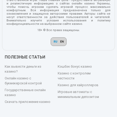
ответственной игры. Наша главная цель - предоставить актуальную
и реалистичную информацию о сайтах онлайн казино Украины,
чтобы помочь игрокам сделать игровой процесс максимально
комфортным. Вся информация предназначена только для
ознакомления и защищена авторскими правами. Авторы сайта не
несут ответственности за действия пользователей и читателей.
Внимательно изучите условия использования и политику
конфиденциальности на выбранном сайте казино.
18+ © Все права защищены.
RU
EN
ПОЛЕЗНЫЕ СТАТЬИ
Как вывести деньги из
Кэшбэк бонус казино
казино?
Казино с контролем
Онлайн казино с
честности
букмекерской контрой
Казино для хайроллеров
Государственные онлайн
Игровые автоматы с
казино
минимальным депозитом
Скачать приложение казино