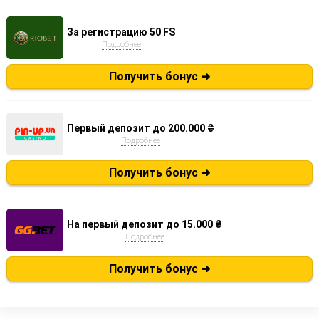
За регистрацию 50 FS
Подробнее
Получить бонус ➜
Первый депозит до 200.000 ₴
Подробнее
Получить бонус ➜
На первый депозит до 15.000 ₴
Подробнее
Получить бонус ➜