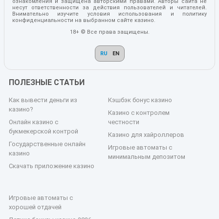
ознакомления и защищена авторскими правами. Авторы сайта не
несут ответственности за действия пользователей и читателей.
Внимательно изучите условия использования и политику
конфиденциальности на выбранном сайте казино.
18+ © Все права защищены.
RU
EN
ПОЛЕЗНЫЕ СТАТЬИ
Как вывести деньги из
Кэшбэк бонус казино
казино?
Казино с контролем
Онлайн казино с
честности
букмекерской контрой
Казино для хайроллеров
Государственные онлайн
Игровые автоматы с
казино
минимальным депозитом
Скачать приложение казино
Игровые автоматы с
хорошей отдачей