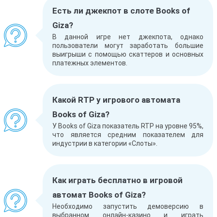
Есть ли джекпот в слоте Books of
Giza?
В данной игре нет джекпота, однако
пользователи могут заработать большие
выигрыши с помощью скаттеров и основных
платежных элементов.
Какой RTP у игрового автомата
Books of Giza?
У Books of Giza показатель RTP на уровне 95%,
что является средним показателем для
индустрии в категории «Слоты».
Как играть бесплатно в игровой
автомат Books of Giza?
Необходимо запустить демоверсию в
выбранном онлайн-казино и играть