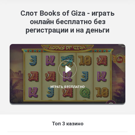
Слот Books of Giza - играть
онлайн бесплатно без
регистрации и на деньги
Топ 3 казино