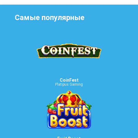
Самые популярные
ИГРАТЬ Б
CoinFest
Platipus Gaming