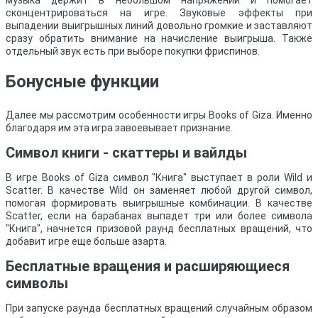
сконцентрироваться на игре. Звуковые эффекты при
выпадении выигрышных линий довольно громкие и заставляют
сразу обратить внимание на начисление выигрыша. Также
отдельный звук есть при выборе покупки фриспинов.
Бонусные функции
Далее мы рассмотрим особенности игры Books of Giza. Именно
благодаря им эта игра завоевывает признание.
Символ книги - скаттеры и вайлды
В игре Books of Giza символ "Книга" выступает в роли Wild и
Scatter. В качестве Wild он заменяет любой другой символ,
помогая формировать выигрышные комбинации. В качестве
Scatter, если на барабанах выпадет три или более символа
"Книга", начнется призовой раунд бесплатных вращений, что
добавит игре еще больше азарта.
Бесплатные вращения и расширяющиеся
символы
При запуске раунда бесплатных вращений случайным образом