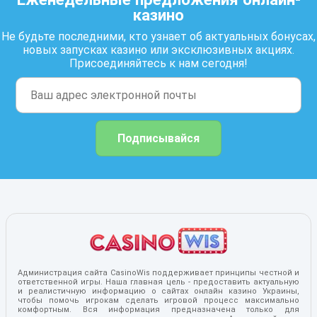
казино
Не будьте последними, кто узнает об актуальных бонусах,
новых запусках казино или эксклюзивных акциях.
Присоединяйтесь к нам сегодня!
Подписывайся
Администрация сайта CasinoWis поддерживает принципы честной и
ответственной игры. Наша главная цель - предоставить актуальную
и реалистичную информацию о сайтах онлайн казино Украины,
чтобы помочь игрокам сделать игровой процесс максимально
комфортным. Вся информация предназначена только для