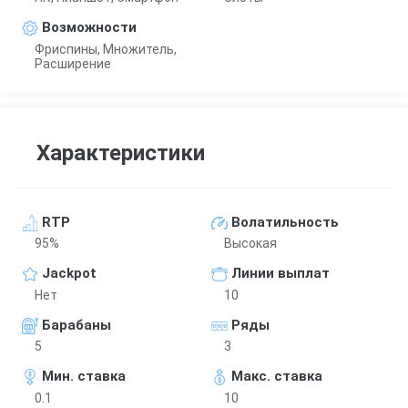
Возможности
Фриспины, Множитель,
Расширение
Характеристики
RTP
Волатильность
95%
Высокая
Jackpot
Линии выплат
Нет
10
Барабаны
Ряды
5
3
Мин. ставка
Макс. ставка
0.1
10