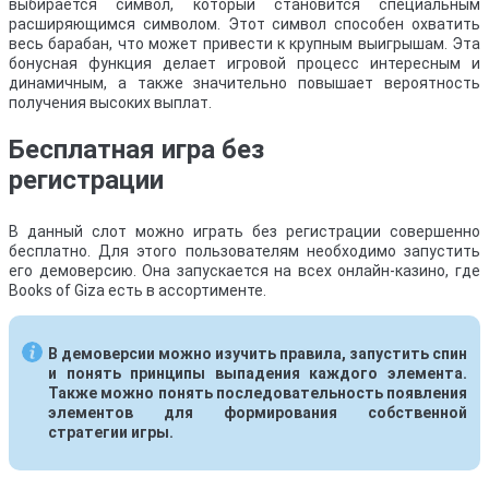
выбирается символ, который становится специальным
расширяющимся символом. Этот символ способен охватить
весь барабан, что может привести к крупным выигрышам. Эта
бонусная функция делает игровой процесс интересным и
динамичным, а также значительно повышает вероятность
получения высоких выплат.
Бесплатная игра без
регистрации
В данный слот можно играть без регистрации совершенно
бесплатно. Для этого пользователям необходимо запустить
его демоверсию. Она запускается на всех онлайн-казино, где
Books of Giza есть в ассортименте.
В демоверсии можно изучить правила, запустить спин
и понять принципы выпадения каждого элемента.
Также можно понять последовательность появления
элементов для формирования собственной
стратегии игры.