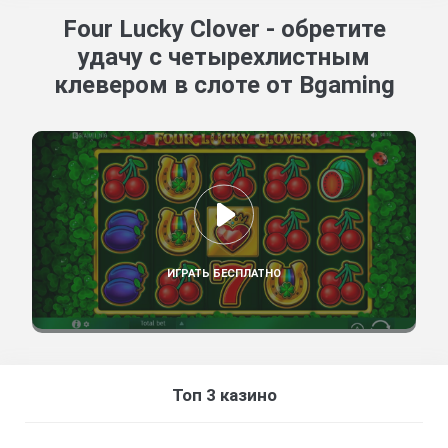
Four Lucky Clover - обретите
удачу с четырехлистным
клевером в слоте от Bgaming
Топ 3 казино