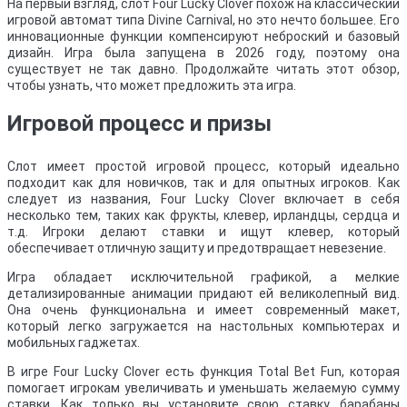
На первый взгляд, слот Four Lucky Clover похож на классический
игровой автомат типа Divine Carnival, но это нечто большее. Его
инновационные функции компенсируют неброский и базовый
дизайн. Игра была запущена в 2026 году, поэтому она
существует не так давно. Продолжайте читать этот обзор,
чтобы узнать, что может предложить эта игра.
Игровой процесс и призы
Слот имеет простой игровой процесс, который идеально
подходит как для новичков, так и для опытных игроков. Как
следует из названия, Four Lucky Clover включает в себя
несколько тем, таких как фрукты, клевер, ирландцы, сердца и
т.д. Игроки делают ставки и ищут клевер, который
обеспечивает отличную защиту и предотвращает невезение.
Игра обладает исключительной графикой, а мелкие
детализированные анимации придают ей великолепный вид.
Она очень функциональна и имеет современный макет,
который легко загружается на настольных компьютерах и
мобильных гаджетах.
В игре Four Lucky Clover есть функция Total Bet Fun, которая
помогает игрокам увеличивать и уменьшать желаемую сумму
ставки. Как только вы установите свою ставку, барабаны