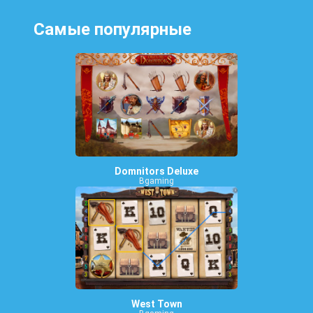
Самые популярные
ИГРАТЬ Б
Domnitors Deluxe
Bgaming
West Town