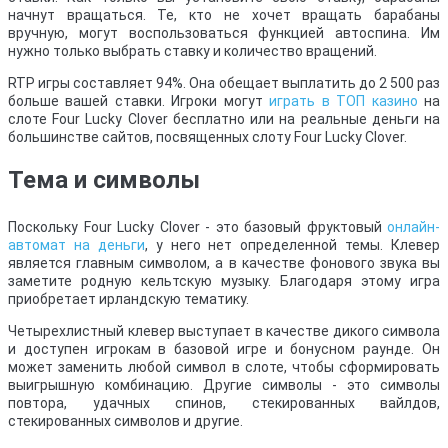
начнут вращаться. Те, кто не хочет вращать барабаны
вручную, могут воспользоваться функцией автоспина. Им
нужно только выбрать ставку и количество вращений.
RTP игры составляет 94%. Она обещает выплатить до 2 500 раз
больше вашей ставки. Игроки могут
играть в ТОП казино
на
слоте Four Lucky Clover бесплатно или на реальные деньги на
большинстве сайтов, посвященных слоту Four Lucky Clover.
Тема и символы
Поскольку Four Lucky Clover - это базовый фруктовый
онлайн-
автомат на деньги
, у него нет определенной темы. Клевер
является главным символом, а в качестве фонового звука вы
заметите родную кельтскую музыку. Благодаря этому игра
приобретает ирландскую тематику.
Четырехлистный клевер выступает в качестве дикого символа
и доступен игрокам в базовой игре и бонусном раунде. Он
может заменить любой символ в слоте, чтобы сформировать
выигрышную комбинацию. Другие символы - это символы
повтора, удачных спинов, стекированных вайлдов,
стекированных символов и другие.