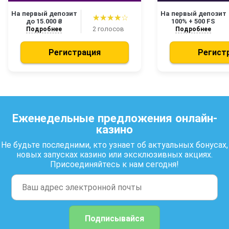
На первый депозит
На первый депозит
☆
★
☆
★
☆
★
☆
★
☆
★
до 15.000 ₴
100% + 500 FS
2 голосов
Подробнее
Подробнее
Регистрация
Регист
Еженедельные предложения онлайн-
казино
Не будьте последними, кто узнает об актуальных бонусах,
новых запусках казино или эксклюзивных акциях.
Присоединяйтесь к нам сегодня!
Подписывайся