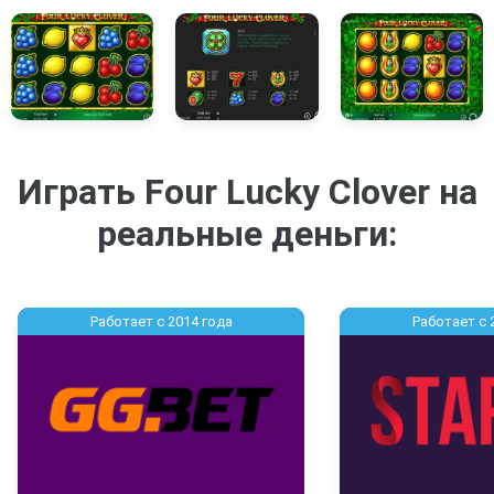
Играть Four Lucky Clover на
реальные деньги:
Работает с 2014 года
Работает с 