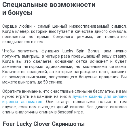
Специальные возможности
и бонусы
Сердце любви - самый ценный низкооплачиваемый символ.
Когда клевер, который выступает в качестве дикого символа,
появляется во время бонусного режима, он полностью
складывается в стек.
Чтобы запустить функцию Lucky Spin Bonus, вам нужно
получить выигрыш, в четыре раза превышающий вашу ставку.
Когда вы это сделаете, основная сетка исчезнет и будет
заменена четырьмя одинаковыми, но маленькими сетками.
Количество вращений, за которые награждает слот, зависит
от размера выигрыша, запускающего бонусные вращения. Вы
можете выиграть до 50 спинов.
Обратите внимание, что счастливые спины не бесплатны, и вам
нужно играть на каждый из них в
лучшем казино для онлайн
игровых автоматов
. Они станут полезными только в том
случае, если вам выпадет дикий символ. Без дикого символа
спины аналогичны спинам в базовой игре.
Four Lucky Clover Скриншоты