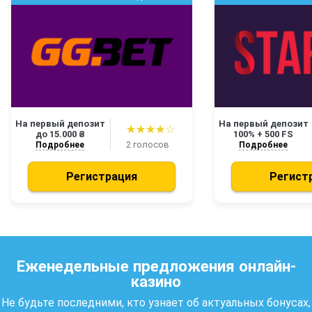
На первый депозит
На первый депозит
☆
★
☆
★
☆
★
☆
★
☆
★
до 15.000 ₴
100% + 500 FS
2 голосов
Подробнее
Подробнее
Регистрация
Регист
Еженедельные предложения онлайн-
казино
Не будьте последними, кто узнает об актуальных бонусах,