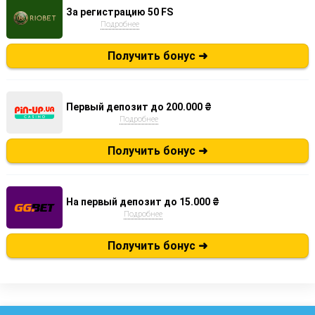
За регистрацию 50 FS
Подробнее
Получить бонус ➜
Первый депозит до 200.000 ₴
Подробнее
Получить бонус ➜
На первый депозит до 15.000 ₴
Подробнее
Получить бонус ➜