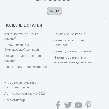
18+ © Все права защищены.
RU
EN
ПОЛЕЗНЫЕ СТАТЬИ
Как вывести деньги из
Кэшбэк бонус казино
казино?
Казино с контролем
Онлайн казино с
честности
букмекерской контрой
Казино для хайроллеров
Государственные онлайн
Игровые автоматы с
казино
минимальным депозитом
Скачать приложение казино
Игровые автоматы с
хорошей отдачей
Летние бонусы казино 2026
Игра Авиатор