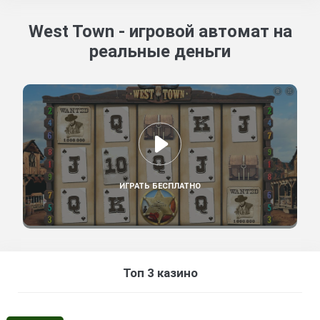
West Town - игровой автомат на
реальные деньги
Топ 3 казино