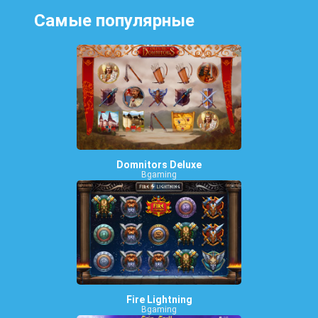
Самые популярные
ИГРАТЬ Б
Domnitors Deluxe
Bgaming
Fire Lightning
Bgaming