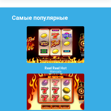
Самые популярные
ИГРАТЬ Б
Reel Reel Hot
Mancala