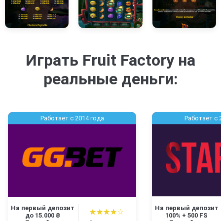
Играть Fruit Factory на
реальные деньги:
Работает с 2014 года
Работает с 
На первый депозит
На первый депозит
☆
★
☆
★
☆
★
☆
★
☆
★
до 15.000 ₴
100% + 500 FS