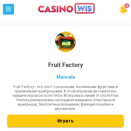
Fruit Factory
Mancala
Fruit Factory - это слот с вкусными, полезными фруктами и
приличными выигрышами. В этом игровом автомате вы
найдете игровое поле 5×5 и 40 игровых линий. В слоте Fruit
Factory реализованы каскадная механика, кластерные
выигрыши, бесплатные вращения, функция покупки и
множители.
Играть