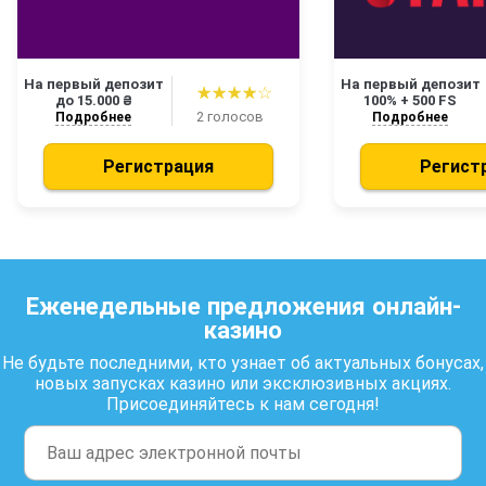
На первый депозит
На первый депозит
☆
★
☆
★
☆
★
☆
★
☆
★
до 15.000 ₴
100% + 500 FS
2 голосов
Подробнее
Подробнее
Регистрация
Регист
Еженедельные предложения онлайн-
казино
Не будьте последними, кто узнает об актуальных бонусах,
новых запусках казино или эксклюзивных акциях.
Присоединяйтесь к нам сегодня!