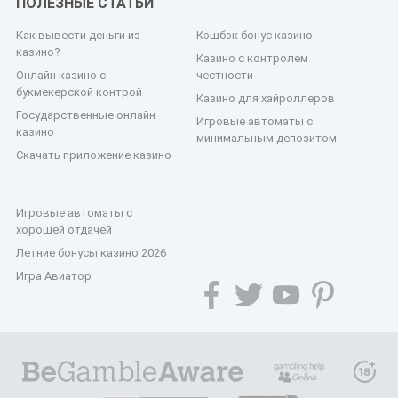
ПОЛЕЗНЫЕ СТАТЬИ
Как вывести деньги из
Кэшбэк бонус казино
казино?
Казино с контролем
Онлайн казино с
честности
букмекерской контрой
Казино для хайроллеров
Государственные онлайн
Игровые автоматы с
казино
минимальным депозитом
Скачать приложение казино
Игровые автоматы с
хорошей отдачей
Летние бонусы казино 2026
Игра Авиатор