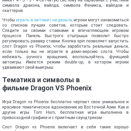
символа дракона, вайлда, символа Феникса, вайлдов и
скаттеров.
Чтобы
играть в автомат на деньги
, игроки могут ознакомиться
со списком лучших советов, которым стоит следовать.
Следите за своими ставками в впечатляющем игровом
процессе. Панель быстрого отыгрыша позволит быстро
регулировать размер ставки. Кнопка spin позволяет запустить
слот Dragon vs Phoenix, чтобы заработать реальные деньги,
если только вы не играете в демо-версию слота. Чтобы
избежать ручного вращения, воспользуйтесь функцией
автоигры. Имеется режим double-up, в котором игроки
удваивают свой выигрыш.
Тематика и символы в
фильме Dragon VS Phoenix
Игра Dragon vs Phoenix бесплатно черпает свое уникальное и
красивое тематическое вдохновение из Восточной Азии. Как и
другие игры Tom Horn, бесплатная игра выполнена в
превосходной графике и с приятным саундтреком.
Слот Dragon vs Phoenix включает в себя такие хорошо