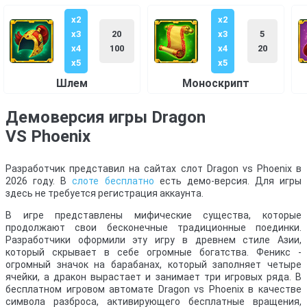
x2
x2
x3
20
x3
5
x4
100
x4
20
x5
x5
Шлем
Моноскрипт
Демоверсия игры Dragon
VS Phoenix
Разработчик представил на сайтах слот Dragon vs Phoenix в
2026 году. В
слоте бесплатно
есть демо-версия. Для игры
здесь не требуется регистрация аккаунта.
В игре представлены мифические существа, которые
продолжают свои бесконечные традиционные поединки.
Разработчики оформили эту игру в древнем стиле Азии,
который скрывает в себе огромные богатства. Феникс -
огромный значок на барабанах, который заполняет четыре
ячейки, а дракон вырастает и занимает три игровых ряда. В
бесплатном игровом автомате Dragon vs Phoenix в качестве
символа разброса, активирующего бесплатные вращения,