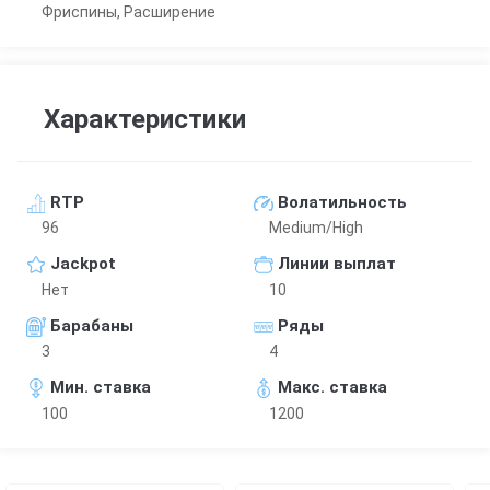
Фриспины, Расширение
Характеристики
RTP
Волатильность
96
Medium/High
Jackpot
Линии выплат
Нет
10
Барабаны
Ряды
3
4
Мин. ставка
Макс. ставка
100
1200