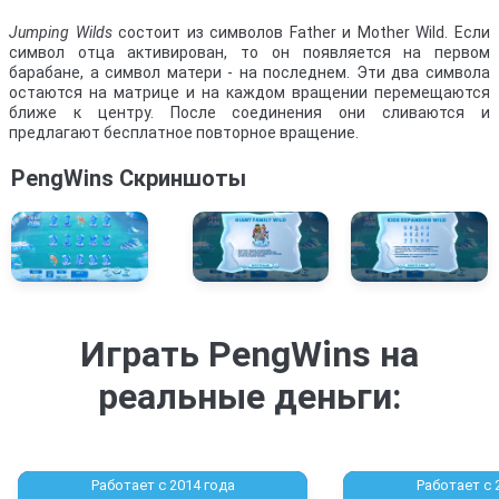
Jumping Wilds
состоит из символов Father и Mother Wild. Если
символ отца активирован, то он появляется на первом
барабане, а символ матери - на последнем. Эти два символа
остаются на матрице и на каждом вращении перемещаются
ближе к центру. После соединения они сливаются и
предлагают бесплатное повторное вращение.
PengWins Скриншоты
Играть PengWins на
реальные деньги:
Работает с 2014 года
Работает с 