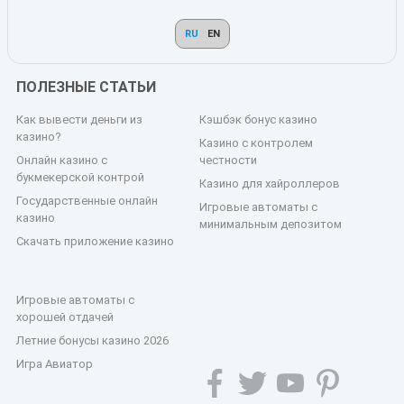
RU
EN
ПОЛЕЗНЫЕ СТАТЬИ
Как вывести деньги из
Кэшбэк бонус казино
казино?
Казино с контролем
Онлайн казино с
честности
букмекерской контрой
Казино для хайроллеров
Государственные онлайн
Игровые автоматы с
казино
минимальным депозитом
Скачать приложение казино
Игровые автоматы с
хорошей отдачей
Летние бонусы казино 2026
Игра Авиатор