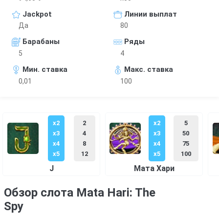
Jackpot
Линии выплат
Да
80
Барабаны
Ряды
5
4
Мин. ставка
Макс. ставка
0,01
100
x2
2
x2
5
x3
4
x3
50
x4
8
x4
75
x5
12
x5
100
J
Мата Хари
Обзор слота Mata Hari: The
Spy