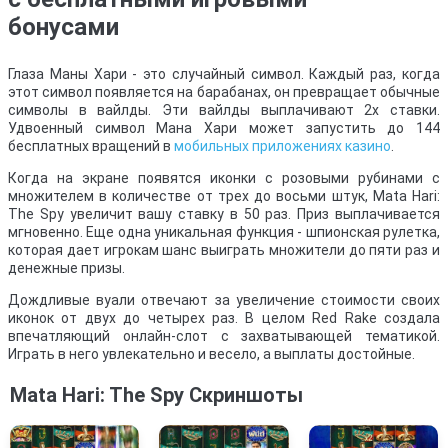
бонусами
Глаза Маны Хари - это случайный символ. Каждый раз, когда
этот символ появляется на барабанах, он превращает обычные
символы в вайлды. Эти вайлды выплачивают 2x ставки.
Удвоенный символ Мана Хари может запустить до 144
бесплатных вращений в
мобильных приложениях казино
.
Когда на экране появятся иконки с розовыми рубинами с
множителем в количестве от трех до восьми штук, Mata Hari:
The Spy увеличит вашу ставку в 50 раз. Приз выплачивается
мгновенно. Еще одна уникальная функция - шпионская рулетка,
которая дает игрокам шанс выиграть множители до пяти раз и
денежные призы.
Дождливые вуали отвечают за увеличение стоимости своих
иконок от двух до четырех раз. В целом Red Rake создала
впечатляющий онлайн-слот с захватывающей тематикой.
Играть в него увлекательно и весело, а выплаты достойные.
Mata Hari: The Spy Скриншоты