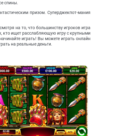
се спины.
антастическим призом. Суперджекпот-мания
смотря на то, что большинству игроков игра
х, кто ищет расслабляющую игру с крупными
ачинайте играть! Вы можете играть онлайн
грать на реальные деньги.