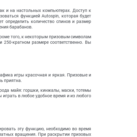
ак и на настольных компьютерах. Доступ к
оваться функцией Autospin, которая будет
ет определить количество спинов и размер
ения барабанов.
роме того, к некоторым призовым символам
и 250-кратном размере соответственно. Вы
рафика игры красочная и яркая. Призовые и
ь приятна.
рода майя: горшки, кинжалы, маски, тотемы
ы играть в любое удобное время и из любого
ировать эту функцию, необходимо во время
платных вращения. При раскрытии призовых