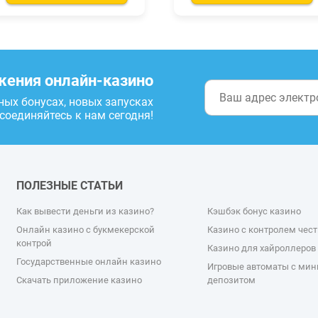
ения онлайн-казино
ных бонусах, новых запусках
соединяйтесь к нам сегодня!
ПОЛЕЗНЫЕ СТАТЬИ
Как вывести деньги из казино?
Кэшбэк бонус казино
Онлайн казино с букмекерской
Казино с контролем чес
контрой
Казино для хайроллеров
Государственные онлайн казино
Игровые автоматы с ми
Скачать приложение казино
депозитом