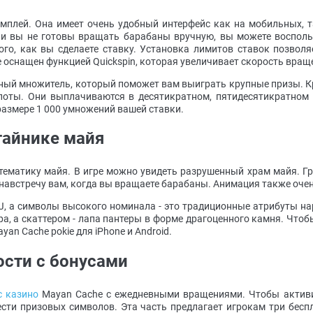
мплей. Она имеет очень удобный интерфейс как на мобильных, т
и вы не готовы вращать барабаны вручную, вы можете воспольз
го, как вы сделаете ставку. Установка лимитов ставок позволя
 оснащен функцией Quickspin, которая увеличивает скорость вращ
йный множитель, который поможет вам выиграть крупные призы. К
оты. Они выплачиваются в десятикратном, пятидесятикратном 
размере 1 000 умножений вашей ставки.
тайнике майя
 тематику майя. В игре можно увидеть разрушенный храм майя. Г
австречу вам, когда вы вращаете барабаны. Анимация также очен
J, а символы высокого номинала - это традиционные атрибуты на
ра, а скаттером - лапа пантеры в форме драгоценного камня. Чтоб
an Cache pokie для iPhone и Android.
сти с бонусами
с казино
Mayan Cache с
ежедневными вращениями
. Чтобы актив
сти призовых символов. Эта часть предлагает игрокам три бес