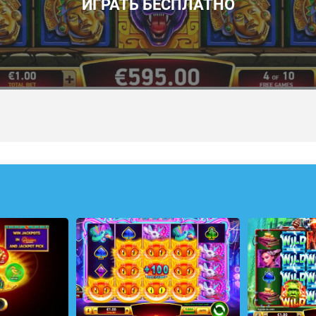
ИГРАТЬ БЕСПЛАТНО