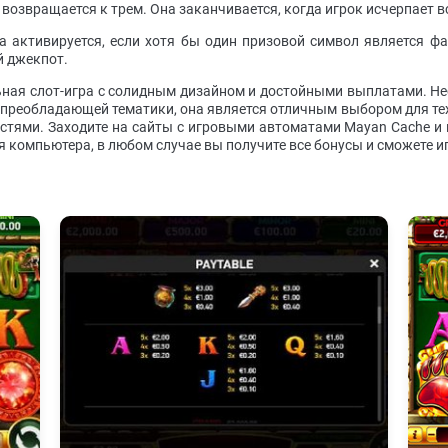
озвращается к трем. Она заканчивается, когда игрок исчерпает в
а активируется, если хотя бы один призовой символ является ф
й джекпот.
льная слот-игра с солидным дизайном и достойными выплатами. Не
 преобладающей тематики, она является отличным выбором для те
ми. Заходите на сайты с игровыми автоматами Mayan Cache и н
я компьютера, в любом случае вы получите все бонусы и сможете и