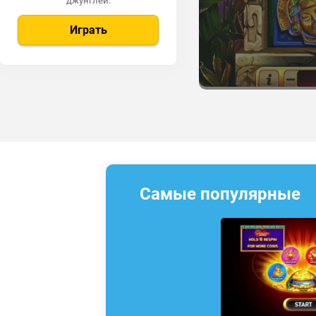
джунглей.
Играть
Самые популярные