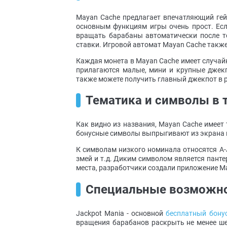
Mayan Cache предлагает впечатляющий гей
основным функциям игры очень прост. Есл
вращать барабаны автоматически после то
ставки. Игровой автомат Mayan Cache также
Каждая монета в Mayan Cache имеет случа
прилагаются малые, мини и крупные джекп
также можете получить главный джекпот в 
Тематика и символы в 
Как видно из названия, Mayan Cache имеет
бонусные символы выпрыгивают из экрана н
К символам низкого номинала относятся A-
змей и т.д. Диким символом является панте
места, разработчики создали приложение May
Специальные возможно
Jackpot Mania -
основной
бесплатный бону
вращения барабанов раскрыть не менее ше