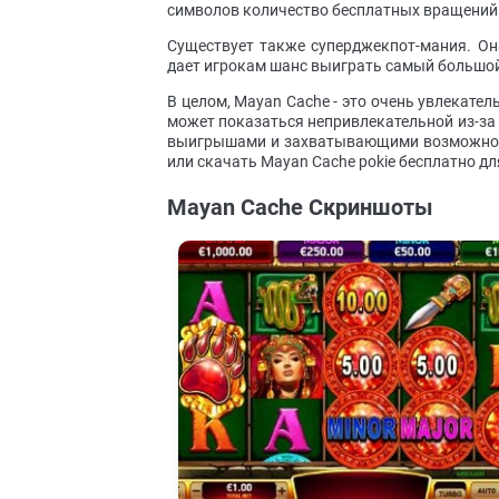
символов количество бесплатных вращений в
Существует также суперджекпот-мания. Он
дает игрокам шанс выиграть самый большо
В целом, Mayan Cache - это очень увлекате
может показаться непривлекательной из-за
выигрышами и захватывающими возможностя
или скачать Mayan Cache pokie бесплатно дл
Mayan Cache Скриншоты