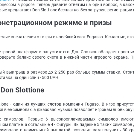
сом в дороге. Теперь давайте ответим на один вопрос, в каком 
рые предлагают Don Slottione бесплатно, без загрузки, регистрации 
монстрационном режиме и призы
мые впечатления от игры в новейший слот Fugasso. К счастью, это 
 игровой платформе и запустите его. Дон Слотион обладает прост
верьте баланс своего счета в нижней части игрового экрана. Пр
ый выигрыш в размере до 2 250 раз больше суммы ставки. Стоит
ставка на один спин - 500 UAH.
Don Slottione
ttione - один из лучших слотов компании Fugaso. В игре присут
 в ее символах, а джазовая музыка позволяет игрокам вновь окуну
ых символов. Первые 6 высокооплачиваемых символов имею
ом платье, а остальные 4 - фигуры. Выпадение 5 таких символов
 символов с наименьшей выплатой позволит вам получить 30-кр