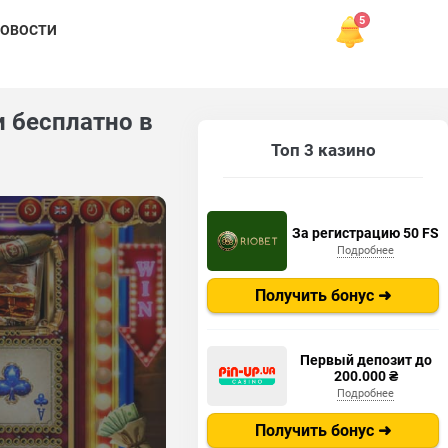
ОВОСТИ
и бесплатно в
Топ 3 казино
За регистрацию 50 FS
Подробнее
Получить бонус ➜
Первый депозит до
200.000 ₴
Подробнее
Получить бонус ➜