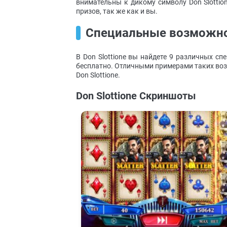
внимательны к дикому символу Don Slotti
призов, так же как и вы.
Специальные возможно
В Don Slottione вы найдете 9 различных сп
бесплатно. Отличными примерами таких возм
Don Slottione.
Don Slottione Скриншоты