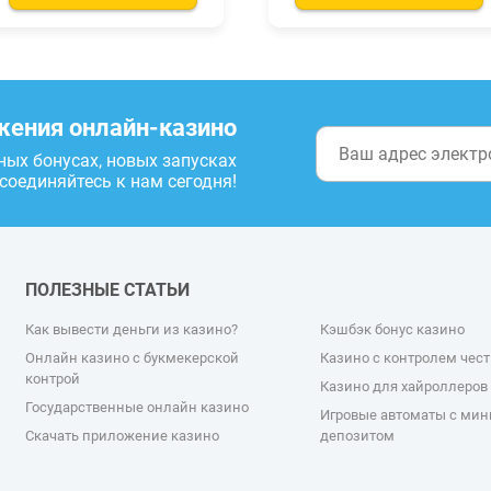
ения онлайн-казино
ных бонусах, новых запусках
соединяйтесь к нам сегодня!
ПОЛЕЗНЫЕ СТАТЬИ
Как вывести деньги из казино?
Кэшбэк бонус казино
Онлайн казино с букмекерской
Казино с контролем чес
контрой
Казино для хайроллеров
Государственные онлайн казино
Игровые автоматы с ми
Скачать приложение казино
депозитом