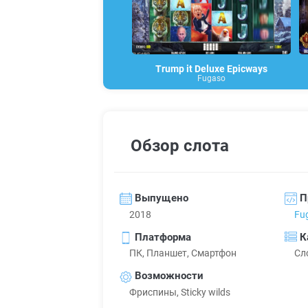
Trump it Deluxe Epicways
Fugaso
Обзор слота
Выпущено
П
2018
Fu
Платформа
К
ПК, Планшет, Смартфон
Сл
Возможности
Фриспины, Sticky wilds