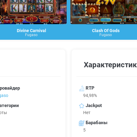
Divine Carnival
Clash Of Gods
Fugaso
Fugaso
Характеристи
ровайдер
RTP
gaso
94,98%
атегории
Jackpot
оты
Нет
Барабаны
5