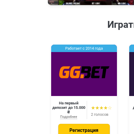
Играт
Работает с 2014 года
На первый
☆
★
☆
★
☆
★
☆
★
☆
★
депозит до 15.000
₴
2 голосов
Подробнее
Регистрация