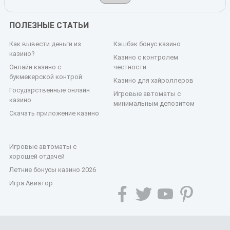
ПОЛЕЗНЫЕ СТАТЬИ
Как вывести деньги из
Кэшбэк бонус казино
казино?
Казино с контролем
Онлайн казино с
честности
букмекерской контрой
Казино для хайроллеров
Государственные онлайн
Игровые автоматы с
казино
минимальным депозитом
Скачать приложение казино
Игровые автоматы с
хорошей отдачей
Летние бонусы казино 2026
Игра Авиатор