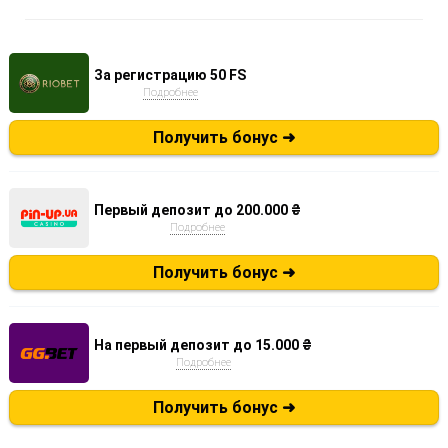
За регистрацию 50 FS
Подробнее
Получить бонус ➜
Первый депозит до 200.000 ₴
Подробнее
Получить бонус ➜
На первый депозит до 15.000 ₴
Подробнее
Получить бонус ➜