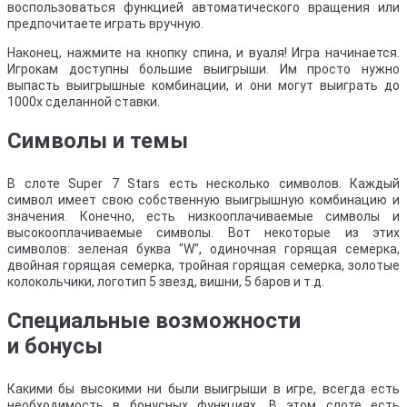
воспользоваться функцией автоматического вращения или
предпочитаете играть вручную.
Наконец, нажмите на кнопку спина, и вуаля! Игра начинается.
Игрокам доступны большие выигрыши. Им просто нужно
выпасть выигрышные комбинации, и они могут выиграть до
1000х сделанной ставки.
Символы и темы
В слоте Super 7 Stars есть несколько символов. Каждый
символ имеет свою собственную выигрышную комбинацию и
значения. Конечно, есть низкооплачиваемые символы и
высокооплачиваемые символы. Вот некоторые из этих
символов: зеленая буква "W", одиночная горящая семерка,
двойная горящая семерка, тройная горящая семерка, золотые
колокольчики, логотип 5 звезд, вишни, 5 баров и т.д.
Специальные возможности
и бонусы
Какими бы высокими ни были выигрыши в игре, всегда есть
необходимость в бонусных функциях. В этом слоте есть