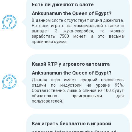
Есть ли джекпот в слоте
Anksunamun the Queen of Egypt?
В данном слоте отсутствует опция джекпота.
Но если играть на максимальной ставке и
выпадет 3 жука-скоробея, то можно
заработать 7500 монет, а это весьма
приличная сумма.
Какой RTP у игрового автомата
Anksunamun the Queen of Egypt?
Данная игра имеет средний показатель
отдачи по индустрии на уровне 95%.
Соответственно, лишь 5 спинов из 100 будут
обязательно проигрышными для
пользователей.
Как играть бесплатно в игровой