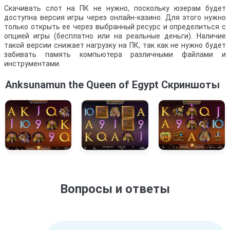
Скачивать слот на ПК не нужно, поскольку юзерам будет
доступна версия игры через онлайн-казино. Для этого нужно
только открыть ее через выбранный ресурс и определиться с
опцией игры (бесплатно или на реальные деньги). Наличие
такой версии снижает нагрузку на ПК, так как не нужно будет
забивать память компьютера различными файлами и
инструментами.
Anksunamun the Queen of Egypt Скриншоты
Вопросы и ответы