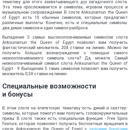
тематику для этого захватывающего дух загадочного слота.
Эта тема прослеживается в символах, игровом процессе и
музыкальном сопровождении. В слоте Anksunamun the Queen
of Egypt есть 10 обычных символов, которые предлагают
различные выплаты. Конечно, есть и специальные символы:
два диких символа и один символ разброса.
Выпадение 5 самых высокооплачиваемых символов слота
Anksunamun the Queen of Egypt позволит вам получить
фантастический множитель 20X ставки на линию. Можно ли
получить большое вознаграждение с помощью самого
низкооплачиваемого символа слота? Да, можете. Самый
низкооплачиваемый символ слота Anksunamun the Queen of
Egypt - 9. Выпадение 5 таких символов позволит вам получить
множитель 0,5X ставки на линию.
Специальные возможности
и бонусы
В этом слоте на египетскую тематику есть дикий и скаттер-
символы, которые помогут вам получить головокружительные
призы. В слоте также есть специальная функция - Free Spins
Feature, которая позволяет получить бесплатные вращения в
слоте Anksunamun the Queen of Egypt с
лучшими бонусами