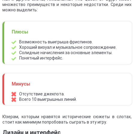
множество преимуществ и некоторые недостатки. Среди них
можно выделить:
Плюсы
Возможность выигрыша фриспинов.
Хороший визуал и музыкальное сопровождение.
Солидные начисления за основные элементы.
Понятный интерфейс.
Минусы
Отсутствие джекпота.
Всего 10 выигрышных линий.
Юзерам, которым нравятся исторические сюжеты в слотах,
стоит как минимум попробовать сыграть в эту игру.
Дизайн и интерфейс