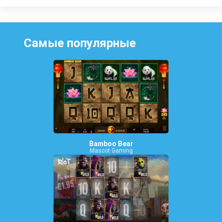
Самые популярные
ИГРАТЬ Б
Bamboo Bear
Mascot Gaming