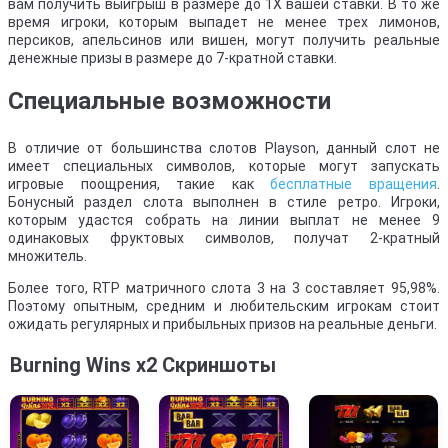
вам получить выигрыш в размере до 1X вашей ставки. В то же
время игроки, которым выпадет не менее трех лимонов,
персиков, апельсинов или вишен, могут получить реальные
денежные призы в размере до 7-кратной ставки.
Специальные возможности
В отличие от большинства слотов Playson, данный слот не
имеет специальных символов, которые могут запускать
игровые поощрения, такие как
бесплатные вращения
.
Бонусный раздел слота выполнен в стиле ретро. Игроки,
которым удастся собрать на линии выплат не менее 9
одинаковых фруктовых символов, получат 2-кратный
множитель.
Более того, RTP матричного слота 3 на 3 составляет 95,98%.
Поэтому опытным, средним и любительским игрокам стоит
ожидать регулярных и прибыльных призов на реальные деньги.
Burning Wins x2 Скриншоты