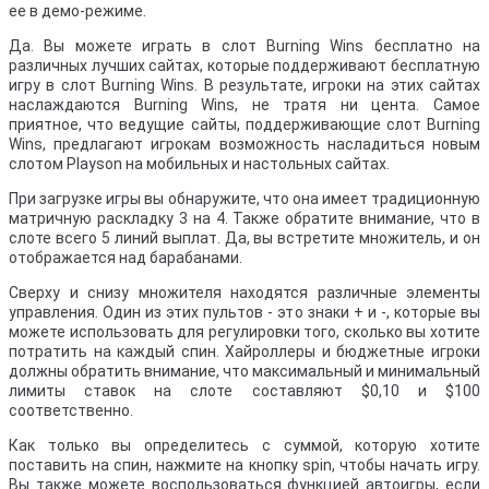
ее в демо-режиме.
Да. Вы можете играть в слот Burning Wins бесплатно на
различных лучших сайтах, которые поддерживают бесплатную
игру в слот Burning Wins. В результате, игроки на этих сайтах
наслаждаются Burning Wins, не тратя ни цента. Самое
приятное, что ведущие сайты, поддерживающие слот Burning
Wins, предлагают игрокам возможность насладиться новым
слотом Playson на мобильных и настольных сайтах.
При загрузке игры вы обнаружите, что она имеет традиционную
матричную раскладку 3 на 4. Также обратите внимание, что в
слоте всего 5 линий выплат. Да, вы встретите множитель, и он
отображается над барабанами.
Сверху и снизу множителя находятся различные элементы
управления. Один из этих пультов - это знаки + и -, которые вы
можете использовать для регулировки того, сколько вы хотите
потратить на каждый спин. Хайроллеры и бюджетные игроки
должны обратить внимание, что максимальный и минимальный
лимиты ставок на слоте составляют $0,10 и $100
соответственно.
Как только вы определитесь с суммой, которую хотите
поставить на спин, нажмите на кнопку spin, чтобы начать игру.
Вы также можете воспользоваться функцией автоигры, если