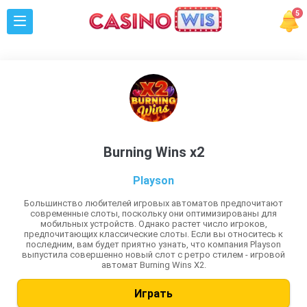
Burning Wins x2
Playson
Большинство любителей игровых автоматов предпочитают
современные слоты, поскольку они оптимизированы для
мобильных устройств. Однако растет число игроков,
предпочитающих классические слоты. Если вы относитесь к
последним, вам будет приятно узнать, что компания Playson
выпустила совершенно новый слот с ретро стилем - игровой
автомат Burning Wins X2.
Играть