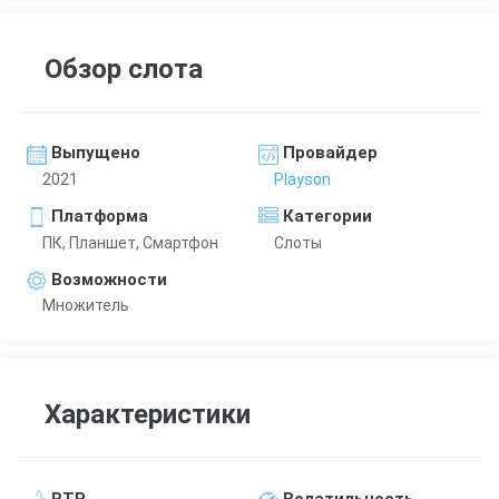
Обзор слота
Выпущено
Провайдер
2021
Playson
Платформа
Категории
ПК, Планшет, Смартфон
Слоты
Возможности
Множитель
Характеристики