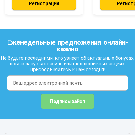
Регистрация
Регист
Еженедельные предложения онлайн-
казино
Не будьте последними, кто узнает об актуальных бонусах,
новых запусках казино или эксклюзивных акциях.
Присоединяйтесь к нам сегодня!
Подписывайся