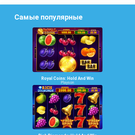
Самые популярные
ИГРАТЬ Б
Royal Coins: Hold And Win
Playson