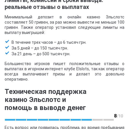
реальные отзывы о выплатах
Минимальный депозит в онлайн казино Эльслотс
составляет 50 гривен, за раз можно вывести не меньше 100
гривен. Также оператор установил следующие лимиты на
выплату выигрышей:
В течение трех часов – до 6 тысяч грн.
За 5 дней – до 150 тысяч грн.
За 21 день – до 500 тысяч грн.
Большинство игроков пишет положительные отзывы о
выплатах в игорном интернет клубе Elslots, так как оператор
всегда выплачивает призы и делает это довольно
оперативно.
Техническая поддержка
казино Эльслотс и
помощь в выводе денег
8
/10
Есть вопрос или появилась проблема, во время пребывания