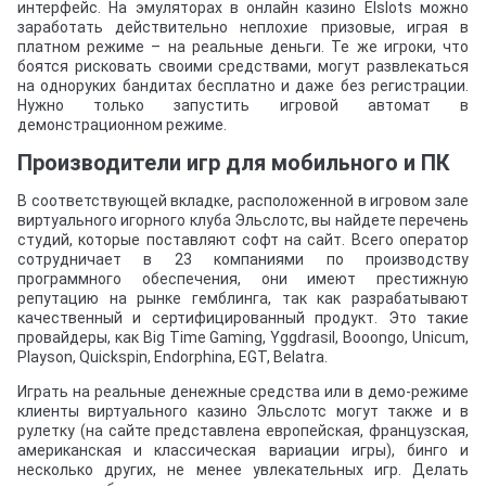
интерфейс. На эмуляторах в онлайн казино Elslots можно
заработать действительно неплохие призовые, играя в
платном режиме – на реальные деньги. Те же игроки, что
боятся рисковать своими средствами, могут развлекаться
на одноруких бандитах бесплатно и даже без регистрации.
Нужно только запустить игровой автомат в
демонстрационном режиме.
Производители игр для мобильного и ПК
В соответствующей вкладке, расположенной в игровом зале
виртуального игорного клуба Эльслотс, вы найдете перечень
студий, которые поставляют софт на сайт. Всего оператор
сотрудничает в 23 компаниями по производству
программного обеспечения, они имеют престижную
репутацию на рынке гемблинга, так как разрабатывают
качественный и сертифицированный продукт. Это такие
провайдеры, как Big Time Gaming, Yggdrasil, Booongo, Unicum,
Playson, Quickspin, Endorphina, EGT, Belatra.
Играть на реальные денежные средства или в демо-режиме
клиенты виртуального казино Эльслотс могут также и в
рулетку (на сайте представлена европейская, французская,
американская и классическая вариации игры), бинго и
несколько других, не менее увлекательных игр. Делать