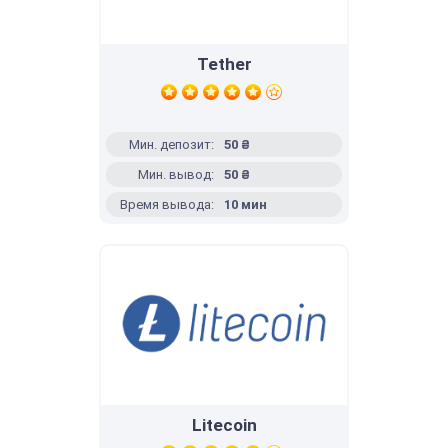
Tether
Мин. депозит:
50 ₴
Мин. вывод:
50 ₴
Время вывода:
10 мин
Litecoin