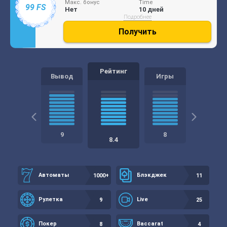
Макс. бонус
Time
99 FS
Нет
10 дней
Подробнее
Получить
Рейтинг
Вывод
Игры
9
8
8.4
Автоматы
Блэкджек
1000+
11
Рулетка
Live
9
25
Покер
Baccarat
8
4