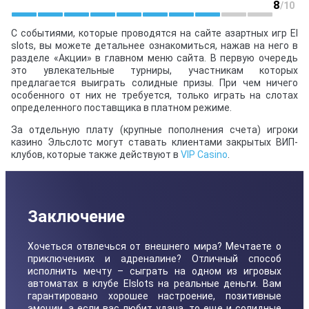
8
/10
С событиями, которые проводятся на сайте азартных игр El
slots, вы можете детальнее ознакомиться, нажав на него в
разделе «Акции» в главном меню сайта. В первую очередь
это увлекательные турниры, участникам которых
предлагается выиграть солидные призы. При чем ничего
особенного от них не требуется, только играть на слотах
определенного поставщика в платном режиме.
За отдельную плату (крупные пополнения счета) игроки
казино Эльслотс могут ставать клиентами закрытых ВИП-
клубов, которые также действуют в
VIP Casino
.
Заключение
Хочеться отвлечься от внешнего мира? Мечтаете о
приключениях и адреналине? Отличный способ
исполнить мечту – сыграть на одном из игровых
автоматах в клубе Elslots на реальные деньги. Вам
гарантировано хорошее настроение, позитивные
эмоции, а если вас любит удача, то еще и солидные