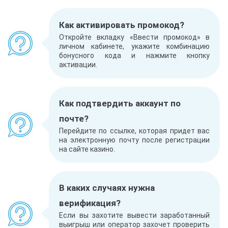
Как активировать промокод?
Откройте вкладку «Ввести промокод» в
личном кабинете, укажите комбинацию
бонусного кода и нажмите кнопку
активации.
Как подтвердить аккаунт по
почте?
Перейдите по ссылке, которая придет вас
на электронную почту после регистрации
на сайте казино.
В каких случаях нужна
верификация?
Если вы захотите вывести заработанный
выигрыш или оператор захочет проверить