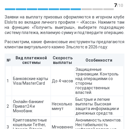
7
/10
Заявки на выплату призовых оформляются в игорном клубе
Elslots во вкладке личного профиля – «Касса». Нажмите там
на функцию «Получить выигрыш», выберите подходящую
систему платежа, желаемую сумму и подтвердите операцию.
Рассмотрим, какие финансовые инструменты предлагаются
клиентам виртуального казино Эльслотс в 2026 году:
Вид платежной
Скорость
№
Особенности
системы
выплаты
Защищенные
транзакции. Контроль
Банковские карты
над операциями со
1
До 4 часов
Visa/MasterCard
стороны
государственных
властей.
Быстрые и легкие
Онлайн-банкинг
Несколько
выплаты. Высокая
2
Приват24 и
минут
защита информации и
Монобанк
денежных средств.
Криптовалютные
Анонимность клиентов.
кошельки Tether,
Нестабильность
3
Мгновенно