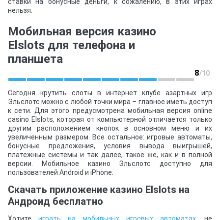
ставки на бонусные деньги, к сожалению, в этих играх
нельзя.
Мобильная версия казино
Elslots для телефона и
планшета
8
/10
Сегодня крутить слоты в интернет клубе азартных игр
Эльслотс можно с любой точки мира – главное иметь доступ
к сети. Для этого предусмотрена мобильная версия online
casino Elslots, которая от компьютерной отличается только
другим расположением кнопок в основном меню и их
увеличенным размером. Все остальное: игровые автоматы,
бонусные предложения, условия вывода выигрышей,
платежные системы и так далее, такое же, как и в полной
версии. Мобильное казино Эльслотс доступно для
пользователей Android и iPhone.
Скачать приложение казино Elslots на
Андроид бесплатно
Хотите
играть на мобильных игровых автоматах
, не