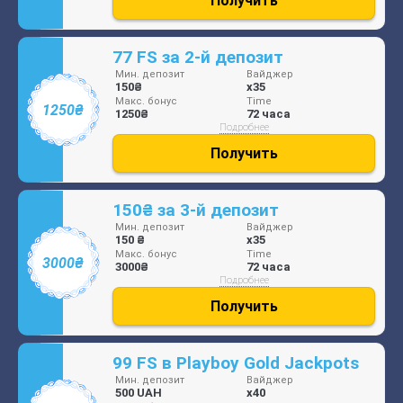
Получить
77 FS за 2-й депозит
Мин. депозит
Вайджер
150₴
x35
Макс. бонус
Time
1250₴
1250₴
72 часа
Подробнее
Получить
150₴ за 3-й депозит
Мин. депозит
Вайджер
150 ₴
x35
Макс. бонус
Time
3000₴
3000₴
72 часа
Подробнее
Получить
99 FS в Playboy Gold Jackpots
Мин. депозит
Вайджер
500 UAH
x40