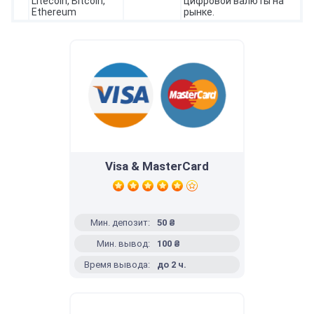
Litecoin, Bitcoin,
цифровой валюты на
Ethereum
рынке.
Visa & MasterCard
Мин. депозит:
50 ₴
Мин. вывод:
100 ₴
Время вывода:
до 2 ч.