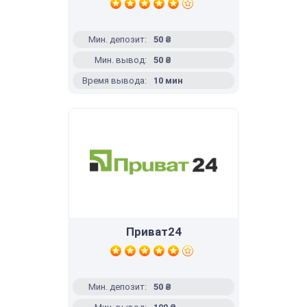
Мин. депозит:
50 ₴
Мин. вывод:
50 ₴
Время вывода:
10 мин
Приват24
Мин. депозит:
50 ₴