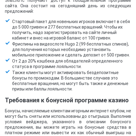
Эльслотс получают доступ к поощрительной программе
сайта. Она состоит на сегодняшний день из следующих
предложений:
Стартовый пакет для новеньких игроков включает в себя
до 5 000 гривен и 277 бесплатных вращений. Чтобы их
получить, надо зарегистрировать на сайте личный
кабинет и внес на игровой баланс от 100 гривен.
Фриспины на видеослоте Hugo 2 (99 бесплатных спинов),
для получения которых необходимо установить
мобильное приложение и сделать депозит от 500 гривен.
От 2 до 20% кэшбека для обладателей определенного
статуса в программе лояльности.
Также клиенты могут активировать бездепозитные
бонусы по промокодам. В большинстве случаев это
бесплатные вращения, но могут быть также и денежные
призы или баллы лояльности.
Требования к бонусной программе казино
Бонусы, начисляемые клиентам игорным интернет клубом, не
могут быть сняты или использованы до отыгрыша. Выполнив
условия вейджера, указанного в описании бонусного
предложения, вы можете играть на бонусные средства в
платном режиме или вывести их как обычный выигрыш на