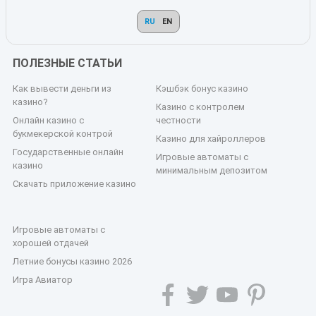
RU
EN
ПОЛЕЗНЫЕ СТАТЬИ
Как вывести деньги из
Кэшбэк бонус казино
казино?
Казино с контролем
Онлайн казино с
честности
букмекерской контрой
Казино для хайроллеров
Государственные онлайн
Игровые автоматы с
казино
минимальным депозитом
Скачать приложение казино
Игровые автоматы с
хорошей отдачей
Летние бонусы казино 2026
Игра Авиатор